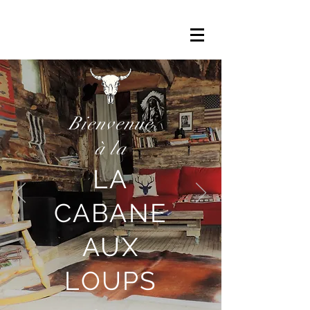
Bienvenue
à la
LA
CABANE
AUX
LOUPS